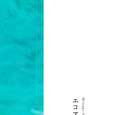
エ
M
e
s
コ
s
a
g
e
ア
f
r