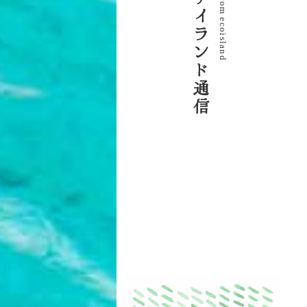
o
m
イ
e
c
ラ
o
i
s
l
ン
a
n
d
ド
通
信