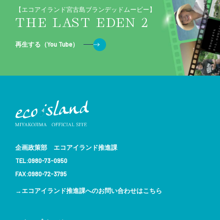
【エコアイランド宮古島ブランデッドムービー】
THE LAST EDEN 2
再生する（You Tube）
企画政策部 エコアイランド推進課
TEL:0980-73-0950
FAX:0980-72-3795
→エコアイランド推進課へのお問い合わせはこちら