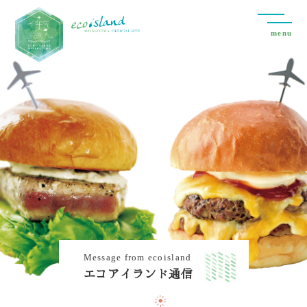
menu
M
e
s
s
a
g
e
f
r
o
m
e
c
o
i
s
l
a
n
d
エ
コ
ア
イ
ラ
ン
ド
通
信